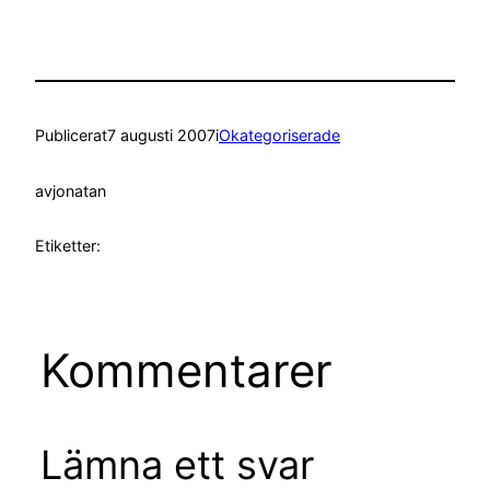
Publicerat
7 augusti 2007
i
Okategoriserade
av
jonatan
Etiketter:
Kommentarer
Lämna ett svar