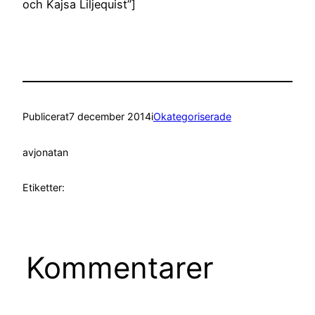
och Kajsa Liljequist”]
Publicerat
7 december 2014
i
Okategoriserade
av
jonatan
Etiketter:
Kommentarer