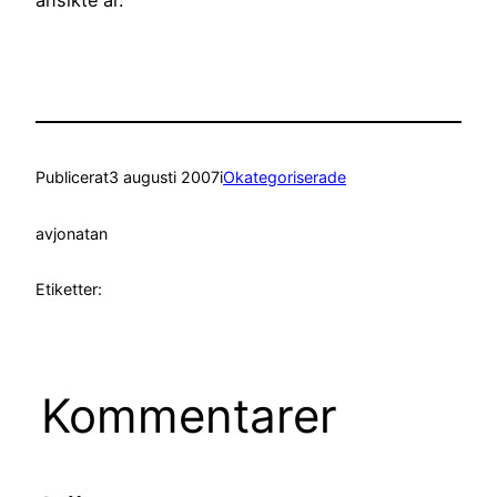
Publicerat
3 augusti 2007
i
Okategoriserade
av
jonatan
Etiketter:
Kommentarer