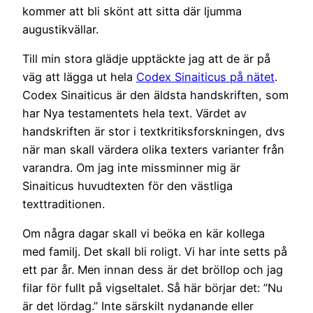
kommer att bli skönt att sitta där ljumma
augustikvällar.
Till min stora glädje upptäckte jag att de är på
väg att lägga ut hela
Codex Sinaiticus på nätet
.
Codex Sinaiticus är den äldsta handskriften, som
har Nya testamentets hela text. Värdet av
handskriften är stor i textkritiksforskningen, dvs
när man skall värdera olika texters varianter från
varandra. Om jag inte missminner mig är
Sinaiticus huvudtexten för den västliga
texttraditionen.
Om några dagar skall vi beöka en kär kollega
med familj. Det skall bli roligt. Vi har inte setts på
ett par år. Men innan dess är det bröllop och jag
filar för fullt på vigseltalet. Så här börjar det: ”Nu
är det lördag.” Inte särskilt nydanande eller