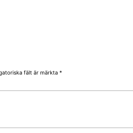
gatoriska fält är märkta
*