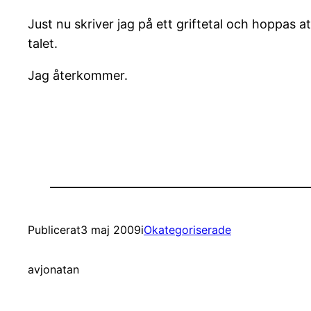
Just nu skriver jag på ett griftetal och hoppas a
talet.
Jag återkommer.
Publicerat
3 maj 2009
i
Okategoriserade
av
jonatan