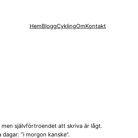
Hem
Blogg
Cykling
Om
Kontakt
 men självförtroendet att skriva är lågt.
la dagar: ”i morgon kanske”.