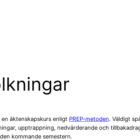
olkningar
 en äktenskapskurs enligt
PREP-metoden
. Väldigt s
kningar, upptrappning, nedvärderande och tillbakadra
om den kommande semestern.