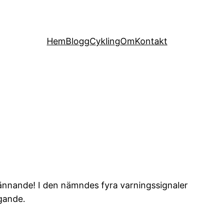
Hem
Blogg
Cykling
Om
Kontakt
pännande! I den nämndes fyra varningssignaler
gande.