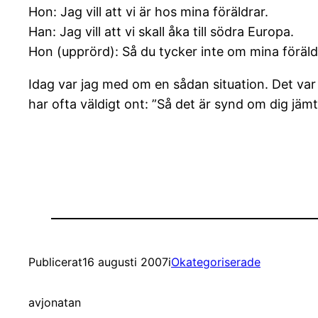
Hon: Jag vill att vi är hos mina föräldrar.
Han: Jag vill att vi skall åka till södra Europa.
Hon (upprörd): Så du tycker inte om mina föräld
Idag var jag med om en sådan situation. Det va
har ofta väldigt ont: ”Så det är synd om dig jä
Publicerat
16 augusti 2007
i
Okategoriserade
av
jonatan