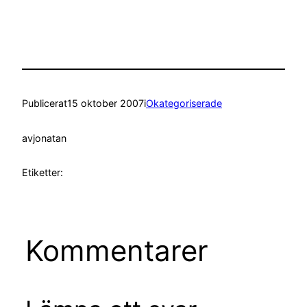
Publicerat
15 oktober 2007
i
Okategoriserade
av
jonatan
Etiketter:
Kommentarer