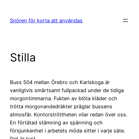
Hoppa
till
Snören för korta att användas
innehåll
Stilla
Buss 504 mellan Örebro och Karlskoga är
vanligtvis smärtsamt fullpackad under de tidiga
morgontimmarna. Fukten av blöta kläder och
trötta morgonandedräkter präglar bussens
atmosfär. Kontorströttheten vilar redan över oss.
En förtätad stämning av spänning och
försjunkenhet i arbetets möda sitter i varje säte.
Det är tyst.