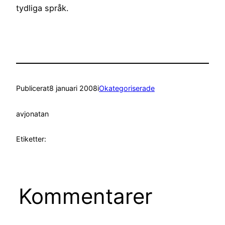
tydliga språk.
Publicerat
8 januari 2008
i
Okategoriserade
av
jonatan
Etiketter:
Kommentarer