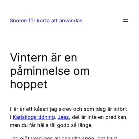
Hoppa
till
Snören för korta att användas
innehåll
Vintern är en
påminnelse om
hoppet
Här är ett kåseri jag skrev och som idag är infört
i
Karlskoga tidning
.
Jeez
, det är inte en predikan,
men du får hålla till godo så länge.
Jag njöt verkligen av den vita snön, det kalla