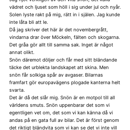
vädret och ljuset som höll i sig under jul och nyår.
Solen lyste rakt på mig, rätt in i själen. Jag kunde
inte låta bli att le.
Då jag skriver det här är det novembergrått,
vindarna drar över Möckeln, fälten och skogarna.
Det gråa gör allt till samma sak. Inget är något
annat olikt.
Snön däremot döljer och får med sitt bländande
täcke det urblekta landskapet att skina. Men
snön får solkiga spår av avgaser. Bilarnas
framfart gör europavägens plogade kanterna helt
svarta.
Det är då det slår mig. Snön är en motpol till all
världens smuts. Snön uppenbarar det som vi
egentligen vet om, det som vi kan känna då vi
andas på en gata full av bilar. Det är först genom
det riktigt bländvita som vi kan se det vi inte vill